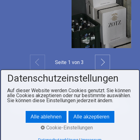
Zurück
Weiter
Seite
1
von 3
Datenschutzeinstellungen
Auf dieser Website werden Cookies genutzt. Sie können
alle Cookies akzeptieren oder nur bestimmte auswählen.
Startseite
Kontakt
Impressum
Datenschutz
Sie können diese Einstellungen jederzeit ändern.
© 2026 Yacht-Club Hörnle e.V..
Homepage erstellt mit
Desktop CMS Zeta Producer
Alle ablehnen
Alle akzeptieren
Cookie-Einstellungen
Datenschutzerklärung
|
Impressum